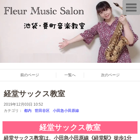
T
o
g
g
l
e
n
a
v
i
g
a
t
i
o
前のページ
一覧へ
次のページ
n
経堂サックス教室
2019年12月03日 10:52
カテゴリ：
都内
世田谷区
小田急小田原線
経堂サックス教室
経堂サックス教室は、小田急小田原線《経堂駅》徒歩1分