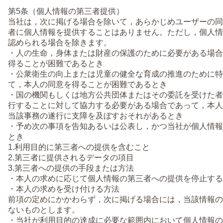
第5条（個人情報の第三者提供）
当社は，次に掲げる場合を除いて，あらかじめユーザーの同
者に個人情報を提供することはありません。ただし，個人情
認められる場合を除きます。
・人の生命，身体または財産の保護のために必要がある場合
得ることが困難であるとき
・公衆衛生の向上または児童の健全な育成の推進のために特
て，本人の同意を得ることが困難であるとき
・国の機関もしくは地方公共団体またはその委託を受けた者
行することに対して協力する必要がある場合であって，本人
当該事務の遂行に支障を及ぼすおそれがあるとき
・予め次の事項を告知あるいは公表し，かつ当社が個人情報
とき
1.利用目的に第三者への提供を含むこと
2.第三者に提供されるデータの項目
3.第三者への提供の手段または方法
・本人の求めに応じて個人情報の第三者への提供を停止する
・本人の求めを受け付ける方法
前項の定めにかかわらず，次に掲げる場合には，当該情報の
ないものとします。
・当社が利用目的の達成に必要な範囲内において個人情報の