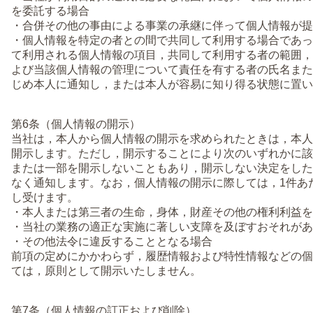
を委託する場合
・合併その他の事由による事業の承継に伴って個人情報が提
・個人情報を特定の者との間で共同して利用する場合であっ
て利用される個人情報の項目，共同して利用する者の範囲，
よび当該個人情報の管理について責任を有する者の氏名また
じめ本人に通知し，または本人が容易に知り得る状態に置い
第6条（個人情報の開示）
当社は，本人から個人情報の開示を求められたときは，本人
開示します。ただし，開示することにより次のいずれかに該
または一部を開示しないこともあり，開示しない決定をした
なく通知します。なお，個人情報の開示に際しては，1件あた
し受けます。
・本人または第三者の生命，身体，財産その他の権利利益を
・当社の業務の適正な実施に著しい支障を及ぼすおそれがあ
・その他法令に違反することとなる場合
前項の定めにかかわらず，履歴情報および特性情報などの個
ては，原則として開示いたしません。
第7条（個人情報の訂正および削除）