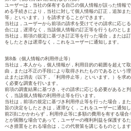
ユーザーは，当社の保有する自己の個人情報が誤った情報で
める手続きにより，当社に対して個人情報の訂正，追加また
等」といいます。）を請求することができます。
当社は，ユーザーから前項の請求を受けてその請求に応じる
合には，遅滞なく，当該個人情報の訂正等を行うものとしま
当社は，前項の規定に基づき訂正等を行った場合，または訂
をしたときは遅滞なく，これをユーザーに通知します。
第8条（個人情報の利用停止等）
当社は，本人から，個人情報が，利用目的の範囲を超えて取
由，または不正の手段により取得されたものであるという理
止または消去（以下，「利用停止等」といいます。）を求め
く必要な調査を行います。
前項の調査結果に基づき，その請求に応じる必要があると判
く，当該個人情報の利用停止等を行います。
当社は，前項の規定に基づき利用停止等を行った場合，また
旨の決定をしたときは，遅滞なく，これをユーザーに通知し
前2項にかかわらず，利用停止等に多額の費用を有する場合
とが困難な場合であって，ユーザーの権利利益を保護するた
べき措置をとれる場合は，この代替策を講じるものとします