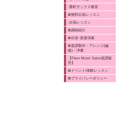
-要町サックス教室
✿無料出張レッスン
-出張レッスン
✿講師紹介
✿出張･派遣演奏
✿楽譜製作・アレンジ(編
曲)・浄書
【Fleur Music Salon楽譜販
売】
✿イベント/体験レッスン
✿プライバシーポリシー