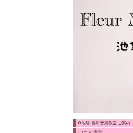
✿池袋･要町音楽教室 ご案内
-コース･料金