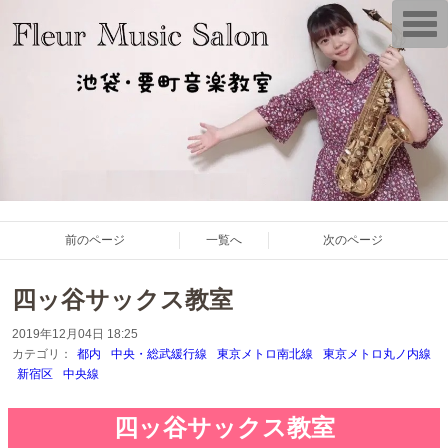
T
o
g
g
l
e
n
a
v
i
g
a
t
i
o
前のページ
一覧へ
次のページ
n
四ッ谷サックス教室
2019年12月04日 18:25
カテゴリ：
都内
中央・総武緩行線
東京メトロ南北線
東京メトロ丸ノ内線
新宿区
中央線
四ッ谷サックス教室